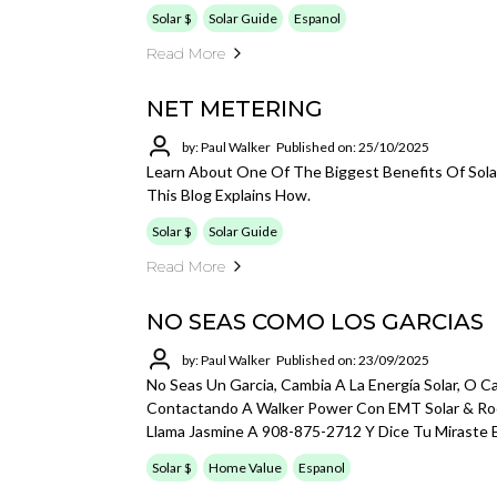
Solar $
Solar Guide
Espanol
Read More
NET METERING
by: Paul Walker
Published on: 25/10/2025
Learn About One Of The Biggest Benefits Of Solar
This Blog Explains How.
Solar $
Solar Guide
Read More
NO SEAS COMO LOS GARCIAS
by: Paul Walker
Published on: 23/09/2025
No Seas Un Garcia, Cambia A La Energía Solar, O C
Contactando A Walker Power Con EMT Solar & Roo
Llama Jasmine A 908-875-2712 Y Dice Tu Miraste 
Solar $
Home Value
Espanol